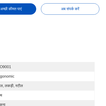
अच्छी कीमत पाएं
अब संपर्क करें
SO9001
rgonomic
नल, लकड़ी, स्टील
्च
कना