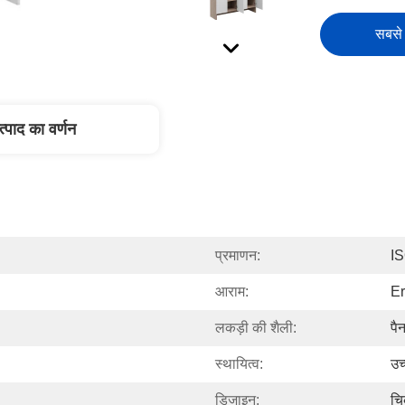
सबसे 
त्पाद का वर्णन
प्रमाणन:
I
आराम:
E
लकड़ी की शैली:
पै
स्थायित्व:
उच
डिजाइन:
चि