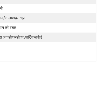
्से
ेद/काला/गहरा भूरा
थान की बचत
स लकड़ी/एमडीएफ/पार्टिकलबोर्ड