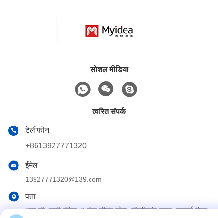
सोशल मीडिया
त्वरित संपर्क
टेलीफोन
+8613927771320
ईमेल
13927771320@139.com
पता
भवन जी, दूसरी मंजिल, 6 नंबर कीहांग एवेन्यू, जीउजियांग टाउन, नानहाई जिला,