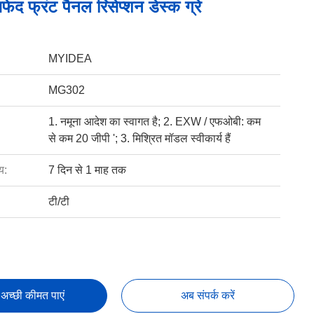
सफेद फ्रंट पैनल रिसेप्शन डेस्क ग्रे
MYIDEA
MG302
1. नमूना आदेश का स्वागत है; 2. EXW / एफओबी: कम
से कम 20 जीपी '; 3. मिश्रित मॉडल स्वीकार्य हैं
य:
7 दिन से 1 माह तक
टी/टी
अच्छी कीमत पाएं
अब संपर्क करें