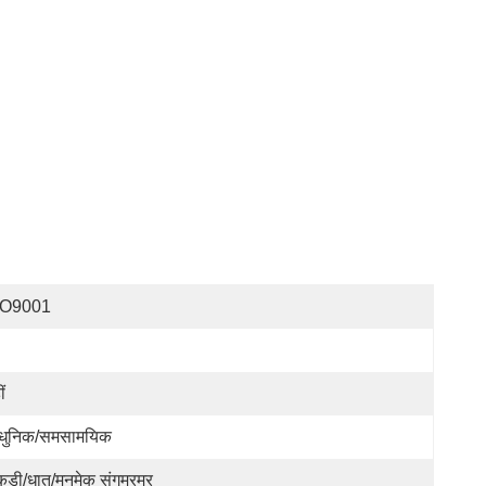
SO9001
ं
ुनिक/समसामयिक
ड़ी/धातु/मनमेक संगमरमर